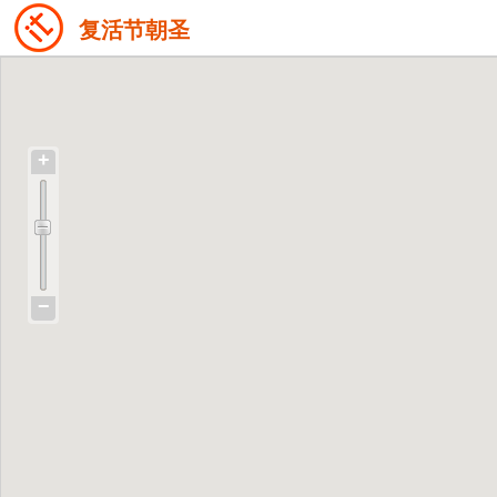
复活节朝圣
+
−