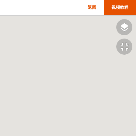
返回
视频教程
fullscreen_exit