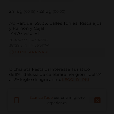
24
lug
-
29
lug
(00:15)
(00:00)
Av. Parque, 39, 35. Calles Toriles, Riscalejos
y Ramón y Cajal
14470 Viso, El
38.484733 | -4.947718
38º29'5''N | 4º56'51''W
COME ARRIVARE
Dichiarata Festa di Interesse Turistico 
dell'Andalusia da celebrare nei giorni dal 24 
al 29 luglio di ogni anno.
LEGGI DI PIÙ
Scarica l'app
per una migliore
esperienza
Chiama
E-mail
Sito Web