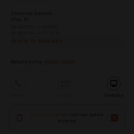
Diversos barrios
Viso, El
38.482730 | -4.954850
38º28'57''N | 4º57'17''W
HOE TE BEREIKEN
Beschrijving:
MEER LEZEN
Bellen
E-mail
Website
Download de app
voor een betere
Probleem melden
ervaring