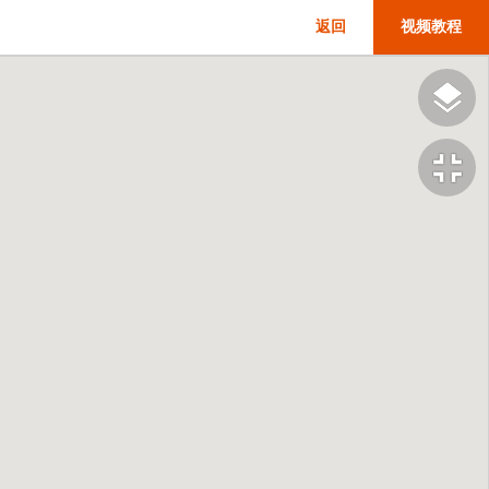
返回
视频教程
fullscreen_exit