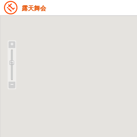
露天舞会
+
−