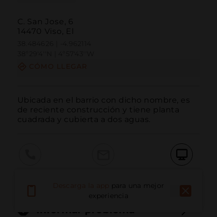
C. San Jose, 6
14470 Viso, El
38.484626 | -4.962114
38º29'4''N | 4º57'43''W
CÓMO LLEGAR
Ubicada en el barrio con dicho nombre, es 
de reciente construcción y tiene planta 
cuadrada y cubierta a dos aguas.
Llamar
Email
Sitio Web
Descarga la app
para una mejor
experiencia
Informar problema