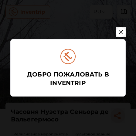
RU
ДОБРО ПОЖАЛОВАТЬ В
INVENTRIP
Часовня Нуэстра Сеньора де
Вальегермосо
Религиозное мероприятие
Культовое здание