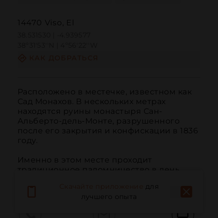
14470 Viso, El
38.531530 | -4.939577
38º31'53''N | 4º56'22''W
КАК ДОБРАТЬСЯ
Расположено в местечке, известном как 
Сад Монахов. В нескольких метрах 
находятся руины монастыря Сан-
Альберто-дель-Монте, разрушенного 
после его закрытия и конфискации в 1836 
году.

Именно в этом месте проходит 
традиционное паломничество в день 
Пасхи вокруг девы из Вальеэрмосо.
Скачайте приложение
для
лучшего опыта