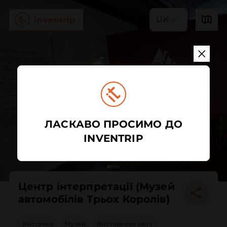
UK
ЛАСКАВО ПРОСИМО ДО
INVENTRIP
Центр інтерпретації (Музей
автомобілів Трьох Королів)
Виставка
Музей
Виставкова зала