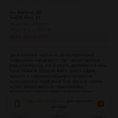
Av. Parque, 35
14470 Viso, El
38.481150 | -4.950581
38º28'52''N | 4º57'2''W
ЯК ДІСТАТИСЯ
Це втілення частини нематеріальної 
спадщини місцевості. Тут зберігаються 
ряд елементів, які можуть допомогти нам 
простежити історію Авто трьох царів, 
одного з найважливіших елементів 
культурного надбання Ель Вісо. У цьому 
музеї зберігаються примірники 
основного твору Авто, а також різні 
зошити з тек...
ЧИТАТИ ДАЛІ
Завантажте додаток
для кращого
досвіду