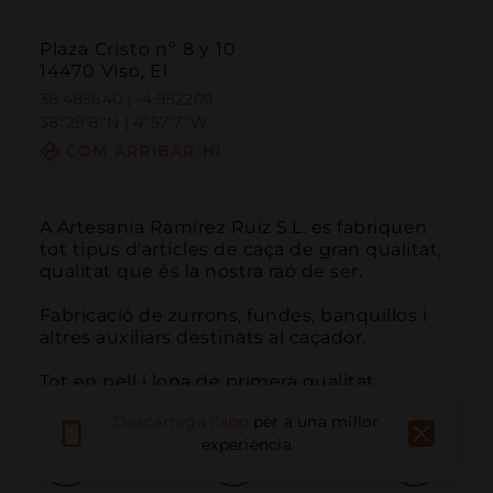
Plaza Cristo nº 8 y 10
14470 Viso, El
38.485640 | -4.952209
38º29'8''N | 4º57'7''W
COM ARRIBAR-HI
A Artesania Ramírez Ruiz S.L. es fabriquen 
tot tipus d'articles de caça de gran qualitat, 
qualitat que és la nostra raó de ser.

Fabricació de zurrons, fundes, banquillos i 
altres auxiliars destinats al caçador.

Tot en pell i lona de primera qualitat.
Descarrega l'app
per a una millor
experiència