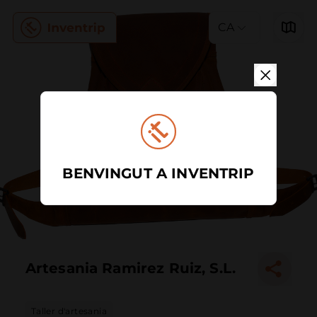
CA
BENVINGUT A INVENTRIP
Artesania Ramirez Ruiz, S.L.
Taller d'artesania