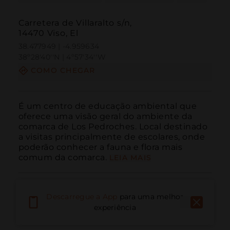
Carretera de Villaralto s/n,
14470 Viso, El
38.477949 | -4.959634
38º28'40''N | 4º57'34''W
COMO CHEGAR
É um centro de educação ambiental que 
oferece uma visão geral do ambiente da 
comarca de Los Pedroches. Local destinado 
a visitas principalmente de escolares, onde 
poderão conhecer a fauna e flora mais 
comum da comarca.
LEIA MAIS
Descarregue a App
para uma melhor
experiência
Ligar
E-mail
Site