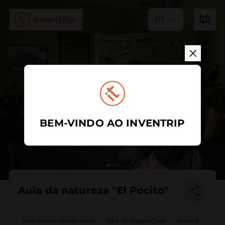
PT
BEM-VINDO AO INVENTRIP
Aula da natureza "El Pocito"
Atividades na natureza
Sala de exposições
Árvore