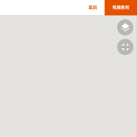
返回
视频教程
fullscreen_exit