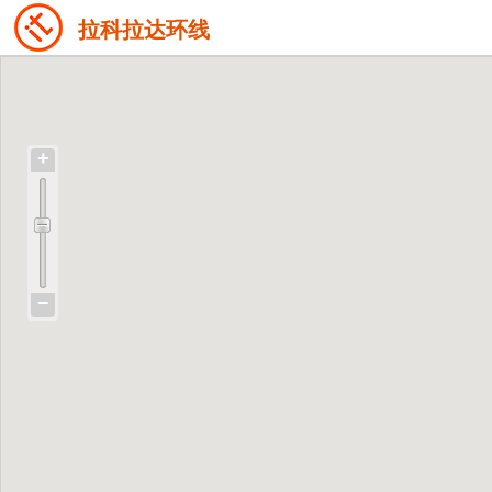
拉科拉达环线
+
−