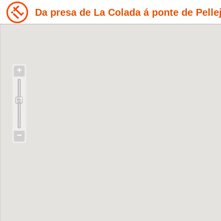
Da presa de La Colada á ponte de Pelle
+
−