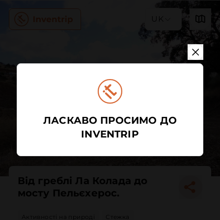
UK
ЛАСКАВО ПРОСИМО ДО
INVENTRIP
Від греблі Ла Колада до
мосту Пельєхерос.
Активності на природі
Стежка