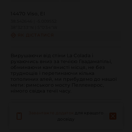
14470 Viso, El
38.542646 | -5.009552
38º32'33''N | 5º0'34''W
ЯК ДІСТАТИСЯ
Вирушаючи від стіни La Colada і 
рухаючись вниз за течією Гвадаматільї, 
обминаючи кам'янисті місця, не без 
труднощів і перетинаючи кілька 
тополиних алей, ми прибудемо до нашої 
мети: римського мосту Пеллехерос, 
німого свідка течії часу.
Завантажте додаток
для кращого
досвіду
Дзвонити
Електронна пошта
Веб-сайт