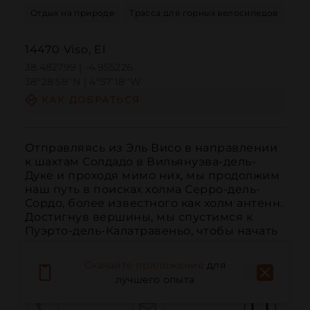
Отдых на природе
Трасса для горных велосипедов
14470 Viso, El
38.482799 | -4.955226
38º28'58''N | 4º57'18''W
КАК ДОБРАТЬСЯ
Отправляясь из Эль Висо в направлении 
к шахтам Солдадо в Вильянуэва-дель-
Дуке и проходя мимо них, мы продолжим 
наш путь в поисках холма Серро-дель-
Сордо, более известного как холм антенн. 
Достигнув вершины, мы спустимся к 
Пуэрто-дель-Калатравеньо, чтобы начать 
наше возвращение по идеально 
обозначенн...
ЧИТАТЬ ДАЛЬШЕ
Скачайте приложение
для
лучшего опыта