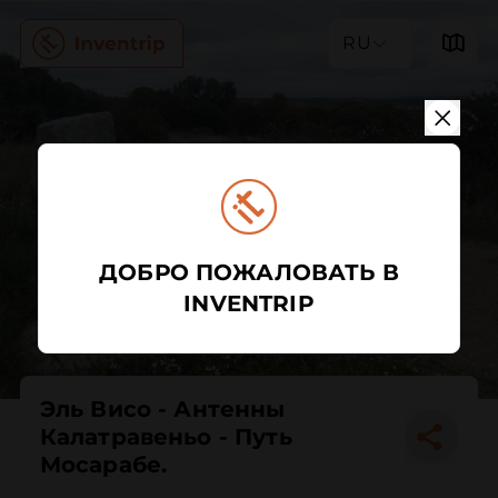
RU
ДОБРО ПОЖАЛОВАТЬ В
INVENTRIP
Эль Висо - Антенны
Калатравеньо - Путь
Мосарабе.