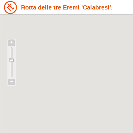
Rotta delle tre Eremi 'Calabresi'.
+
−