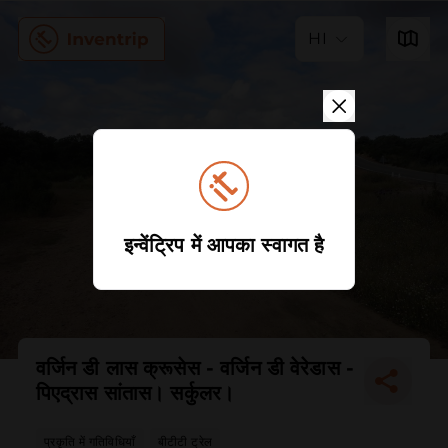
HI
इन्वेंट्रिप में आपका स्वागत है
वर्जिन डी लास क्रूसेस - वर्जिन डी वेरेडास -
पिएद्रास सांतास। सर्कुलर।
प्रकृति में गतिविधियाँ
बीटीटी ट्रेल