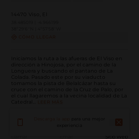
14470 Viso, El
38.485019 | -4.966199
38º29'6''N | 4º57'58''W
CÓMO LLEGAR
Iniciamos la ruta a las afueras de El Viso en 
dirección a Hinojosa, por el camino de la 
Longuera y buscando el pantano de La 
Colada. Pasado este por su viaducto 
tomamos la pista de Belalcázar hasta su 
cruce con el camino de la Cruz de Palo, por 
el cual llagaremos a la vecina localidad de La 
Catedral...
LEER MÁS
Descarga la app
para una mejor
experiencia
Llamar
Email
Sitio Web