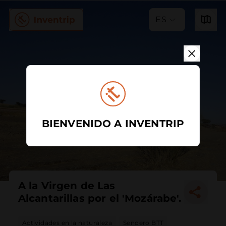
ES
BIENVENIDO A INVENTRIP
A la Virgen de Las
Alcantarillas por el 'Mozárabe'.
Actividades en la naturaleza
Sendero BTT