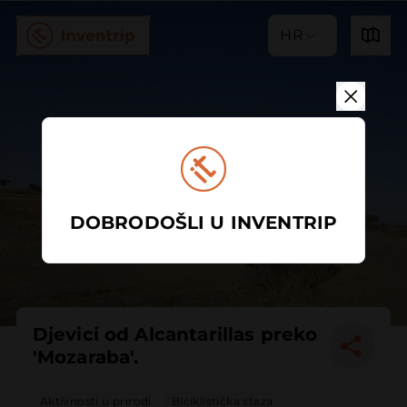
HR
DOBRODOŠLI U INVENTRIP
Djevici od Alcantarillas preko
'Mozaraba'.
Aktivnosti u prirodi
Biciklistička staza