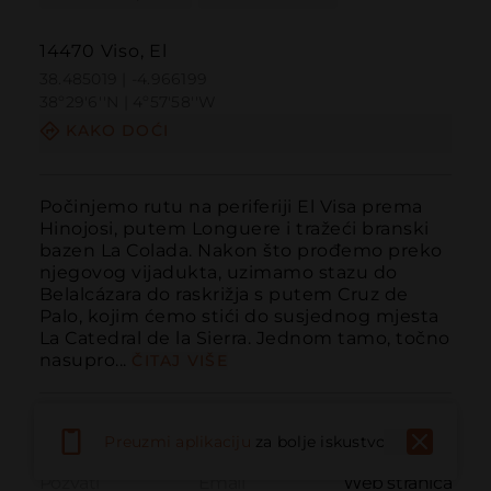
14470 Viso, El
38.485019 | -4.966199
38º29'6''N | 4º57'58''W
KAKO DOĆI
Počinjemo rutu na periferiji El Visa prema 
Hinojosi, putem Longuere i tražeći branski 
bazen La Colada. Nakon što prođemo preko 
njegovog vijadukta, uzimamo stazu do 
Belalcázara do raskrižja s putem Cruz de 
Palo, kojim ćemo stići do susjednog mjesta 
La Catedral de la Sierra. Jednom tamo, točno 
nasupro...
ČITAJ VIŠE
Preuzmi aplikaciju
za bolje iskustvo
Pozvati
Email
Web stranica