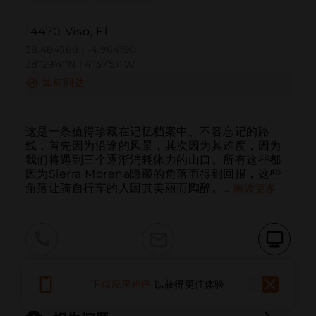
14470 Viso, El
38.484588 | -4.964190
38º29'4''N | 4º57'51''W
如何到达
这是一条值得珍藏在记忆档案中、不容忘记的路
线，首先因为沿途的风景，其次因为其难度，因为
我们将遇到三个逐渐消耗体力的山口。所有这些都
因为Sierra Morena隐藏的角落而得到回报，这些
角落让骑自行车的人因其美丽而陶醉。...
阅读更多
呼叫
电子邮件
网站
下载应用程序
以获得更佳体验