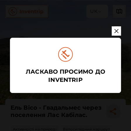
UK
ЛАСКАВО ПРОСИМО ДО
INVENTRIP
Ель Вісо - Гвадальмес через
поселення Лас Кабілас.
Активності на природі
Велосипедний маршрут