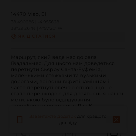
14470 Viso, El
38.490686 | -4.955628
38º29'26''N | 4º57'20''W
ЯК ДІСТАТИСЯ
Маршрут, який веде нас до села 
Гвадальмес. Для цього нам доведеться 
перетнути Сьєрру Санта-Еуфемія, 
маленькими стежками та вузькими 
дорогами, всі вони вкриті камінням і 
часто перетнуті овечою сіткою, що не 
стало перешкодою для досягнення нашої 
мети, якою було відвідування 
занедбаного поселення Лас К...
ЧИТАТИ ДАЛІ
Завантажте додаток
для кращого
досвіду