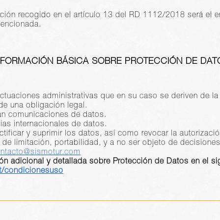
ción recogido en el artículo 13 del RD 1112/2018 será el e
mencionada.
NFORMACIÓN BÁSICA SOBRE PROTECCIÓN DE DAT
 actuaciones administrativas que en su caso se deriven de la
de una obligación legal.
arán comunicaciones de datos.
ias internacionales de datos.
tificar y suprimir los datos, así como revocar la autorizació
s de limitación, portabilidad, y a no ser objeto de decision
ntacto@sismotur.com
ón adicional y detallada sobre Protección de Datos en el si
nt/condicionesuso