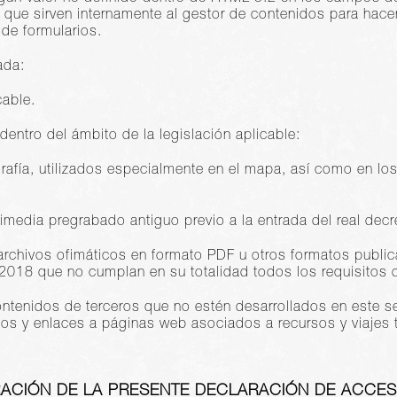
 que sirven internamente al gestor de contenidos para hace
de formularios.
ada:
cable.
dentro del ámbito de la legislación aplicable:
rafía, utilizados especialmente en el mapa, así como en los
media pregrabado antiguo previo a la entrada del real decr
r archivos ofimáticos en formato PDF u otros formatos publi
2018 que no cumplan en su totalidad todos los requisitos d
tenidos de terceros que no estén desarrollados en este serv
os y enlaces a páginas web asociados a recursos y viajes tu
ACIÓN DE LA PRESENTE DECLARACIÓN DE ACCESI