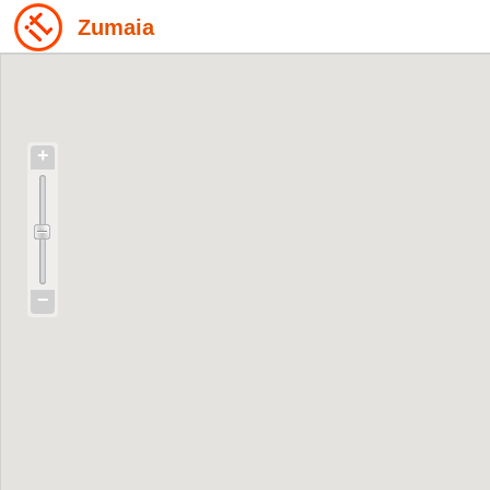
Zumaia
+
−