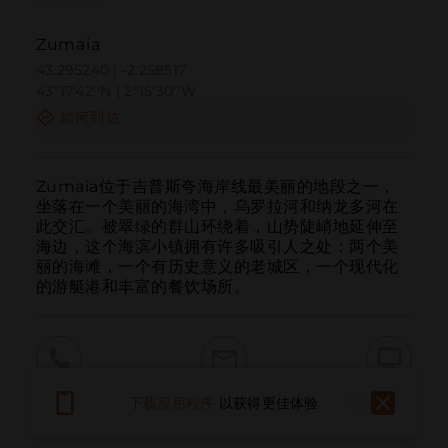
Zumaia
43.295240 | -2.258517
43º17'42''N | 2º15'30''W
如何到达
Zumaia位于吉普斯夸海岸线最美丽的地段之一，
坐落在一个美丽的海湾中，乌罗拉河和纳龙多河在
此交汇。被翠绿的群山环绕着，山势陡峭地延伸至
海边，这个海滨小镇拥有许多吸引人之处：两个美
丽的海滩，一个有历史意义的老城区，一个现代化
的游艇港和丰富的餐饮场所。
呼叫
电子邮件
网站
下载应用程序
以获得更佳体验