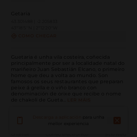
Getaria
43.301488 | -2.205833
43º18'5''N | 2º12'20''W
COMO CHEGAR
Guetaria é unha vila costeira, coñecida 
principalmente por ser a localidade natal do 
mariñeiro Juan Sebastián Elcano, o primeiro 
home que deu a volta ao mundo. Son 
famosos os seus restaurantes que preparan 
peixe á grella e o viño branco con 
denominación de orixe que recibe o nome 
de chakolí de Gueta...
LER MÁIS
Descarga a aplicación
para unha
mellor experiencia
Chamar
Correo electrónico
Sitio web