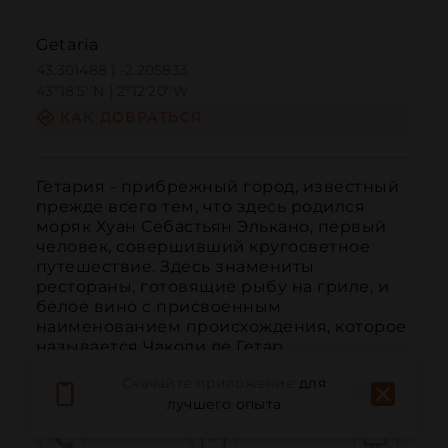
Getaria
43.301488 | -2.205833
43º18'5''N | 2º12'20''W
КАК ДОБРАТЬСЯ
Гетария - прибрежный город, известный 
прежде всего тем, что здесь родился 
моряк Хуан Себастьян Элькано, первый 
человек, совершивший кругосветное 
путешествие. Здесь знамениты 
рестораны, готовящие рыбу на гриле, и 
белое вино с присвоенным 
наименованием происхождения, которое 
называется Чаколи де Гетар...
ЧИТАТЬ ДАЛЬШЕ
Скачайте приложение
для
лучшего опыта