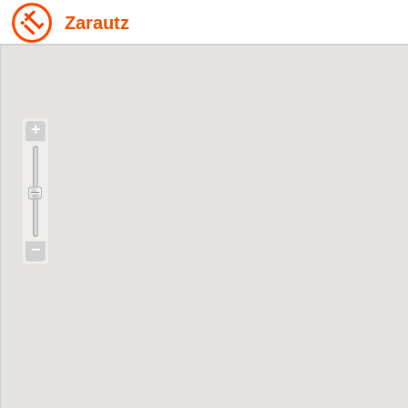
Zarautz
+
−