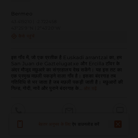
Bermeo
43.419210 | -2.722458
43º25'9''N | 2º43'20''W
कैसे पहुंचें
इस गाँव में, जो एक प्रतीक है Euskadi arrantzal का, हम 
San Juan de Gaztelugatxe और Ercilla टॉवर के 
अंदर मौजूद मछुआरे का संग्रहालय देख सकेंगे। यह इस तट का 
एक प्रमुख मछली पकड़ने वाला गाँव है। इसका बंदरगाह तब 
गतिविधि से भर जाता है जब मछली पकड़ी जाती है। मछुआरों की 
गिल्ड, गोदी, नावें और पुराने बंदरगाह के...
और पढ़ें
बुलाना
ईमेल
वेबसाइट
बेहतर अनुभव के लिए
ऐप डाउनलोड करें