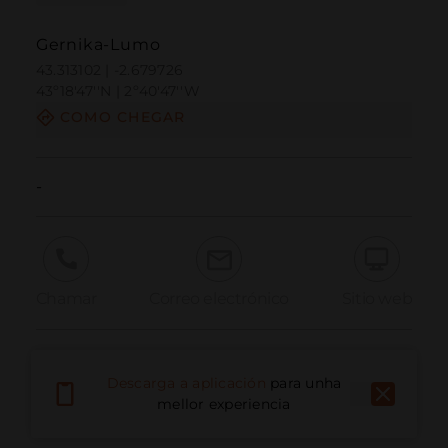
Gernika-Lumo
43.313102 | -2.679726
43º18'47''N | 2º40'47''W
COMO CHEGAR
-
Chamar
Correo electrónico
Sitio web
Informar dun problema
Descarga a aplicación
para unha
mellor experiencia