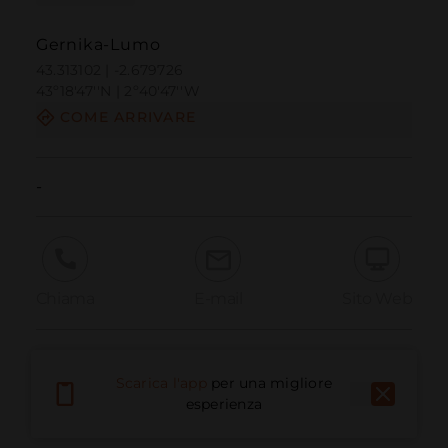
Gernika-Lumo
43.313102 | -2.679726
43º18'47''N | 2º40'47''W
COME ARRIVARE
-
Chiama
E-mail
Sito Web
Segnala problema
Scarica l'app
per una migliore
esperienza