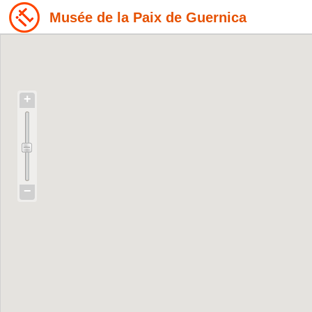
Musée de la Paix de Guernica
+
−