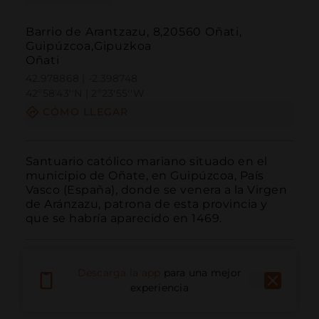
Barrio de Arantzazu, 8,20560 Oñati,
Guipúzcoa,Gipuzkoa
Oñati
42.978868 | -2.398748
42º58'43''N | 2º23'55''W
CÓMO LLEGAR
Santuario católico mariano situado en el 
municipio de Oñate, en Guipúzcoa, País 
Vasco (España), donde se venera a la Virgen 
de Aránzazu, patrona de esta provincia y 
que se habría aparecido en 1469.
Descarga la app
para una mejor
experiencia
Llamar
Email
Sitio Web