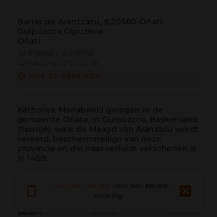
Barrio de Arantzazu, 8,20560 Oñati,
Guipúzcoa,Gipuzkoa
Oñati
42.978868 | -2.398748
42º58'43''N | 2º23'55''W
HOE TE BEREIKEN
Katholiek Mariabeeld gelegen in de 
gemeente Oñate, in Guipúzcoa, Baskenland 
(Spanje), waar de Maagd van Aránzazu wordt 
vereerd, beschermheilige van deze 
provincie en die naar verluidt verschenen is 
in 1469.
Download de app
voor een betere
ervaring
Bellen
E-mail
Website