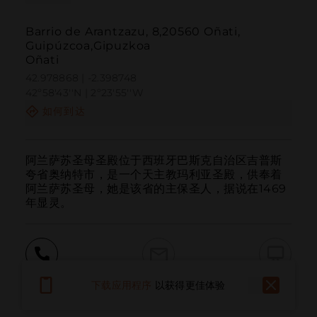
Barrio de Arantzazu, 8,20560 Oñati,
Guipúzcoa,Gipuzkoa
Oñati
42.978868 | -2.398748
42º58'43''N | 2º23'55''W
如何到达
阿兰萨苏圣母圣殿位于西班牙巴斯克自治区吉普斯
夸省奥纳特市，是一个天主教玛利亚圣殿，供奉着
阿兰萨苏圣母，她是该省的主保圣人，据说在1469
年显灵。
呼叫
电子邮件
网站
下载应用程序
以获得更佳体验