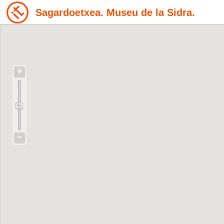
Sagardoetxea. Museu de la Sidra.
+
−