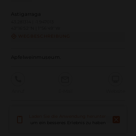
Astigarraga
43.281314 | -1.947013
43º16'52''N | 1º56'49''W
WEGBESCHREIBUNG
Apfelweinmuseum.
Anruf
E-Mail
Website
Problem melden
Laden Sie die Anwendung herunter,
um ein besseres Erlebnis zu haben