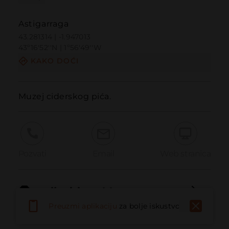
Astigarraga
43.281314 | -1.947013
43º16'52''N | 1º56'49''W
KAKO DOĆI
Muzej ciderskog pića.
Pozvati
Email
Web stranica
Prijaviti problem
Preuzmi aplikaciju
za bolje iskustvo