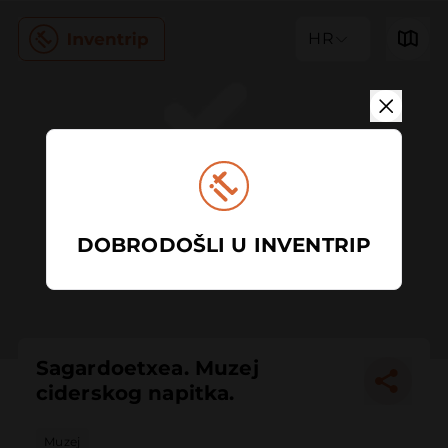
HR
DOBRODOŠLI U INVENTRIP
Sagardoetxea. Muzej
ciderskog napitka.
Muzej