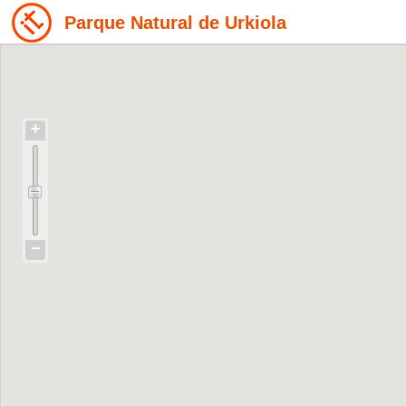
Parque Natural de Urkiola
+
−