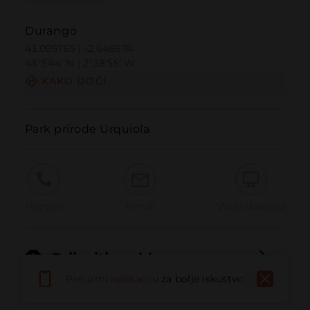
Durango
43.095765 | -2.648674
43º5'44''N | 2º38'55''W
KAKO DOĆI
Park prirode Urquiola
Pozvati
Email
Web stranica
Prijaviti problem
Preuzmi aplikaciju
za bolje iskustvo