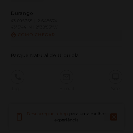
Durango
43.095765 | -2.648674
43º5'44''N | 2º38'55''W
COMO CHEGAR
Parque Natural de Urquiola
Ligar
E-mail
Site
Relatar problema
Descarregue a App
para uma melhor
experiência