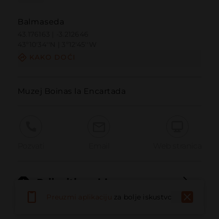
Balmaseda
43.176163 | -3.212646
43º10'34''N | 3º12'45''W
KAKO DOĆI
Muzej Boinas la Encartada
Pozvati
Email
Web stranica
Prijaviti problem
Preuzmi aplikaciju
za bolje iskustvo