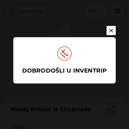
HR
DOBRODOŠLI U INVENTRIP
Muzej Boinas la Encartada
Muzej