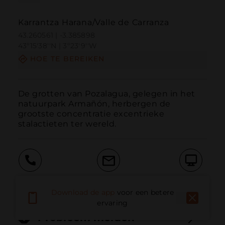
Karrantza Harana/Valle de Carranza
43.260561 | -3.385898
43º15'38''N | 3º23'9''W
HOE TE BEREIKEN
De grotten van Pozalagua, gelegen in het 
natuurpark Armañón, herbergen de 
grootste concentratie excentrieke 
stalactieten ter wereld.
Bellen
E-mail
Website
Download de app
voor een betere
ervaring
Probleem melden