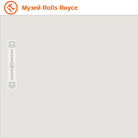
Музей Rolls Royce
+
−