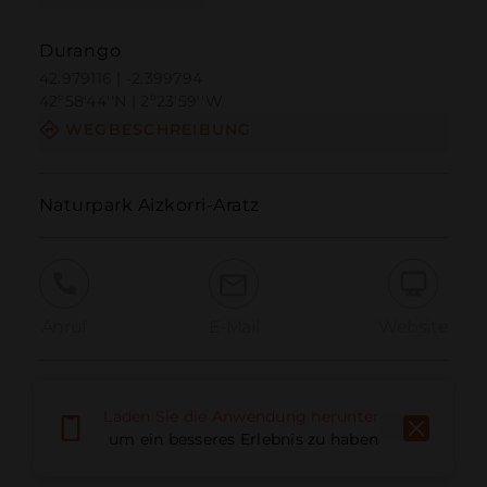
Durango
42.979116 | -2.399794
42º58'44''N | 2º23'59''W
WEGBESCHREIBUNG
Naturpark Aizkorri-Aratz
Anruf
E-Mail
Website
Problem melden
Laden Sie die Anwendung herunter,
um ein besseres Erlebnis zu haben