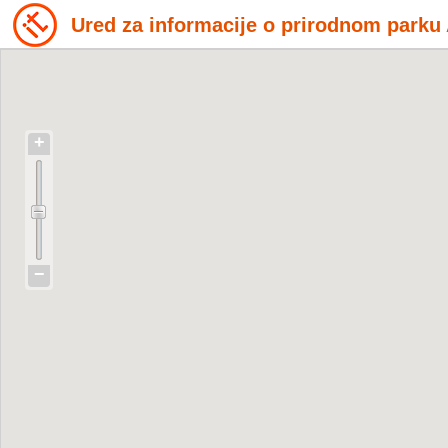
Ured za informacije o prirodnom parku 
+
−