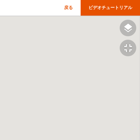
戻る
ビデオチュートリアル
fullscreen_exit