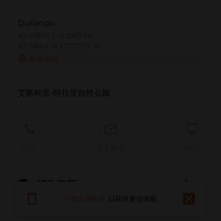
Durango
42.979116 | -2.399794
42º58'44''N | 2º23'59''W
如何到达
艾斯科里-阿拉茨自然公园
呼叫
电子邮件
网站
报告问题
下载应用程序
以获得更佳体验