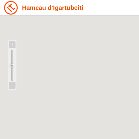
Hameau d'Igartubeiti
+
−