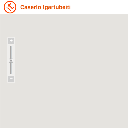
Caserío Igartubeiti
+
−