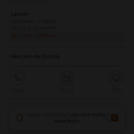
Lazkao
43.053866 | -2.178528
43º3'13''N | 2º10'42''W
COMO CHEGAR
Mercado de Ordizia
Ligar
E-mail
Site
Relatar problema
Descarregue a App
para uma melhor
experiência