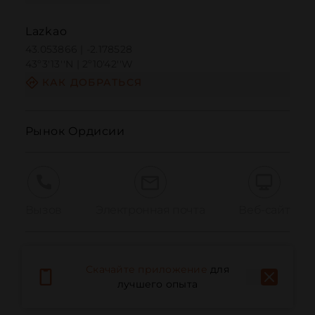
Lazkao
43.053866 | -2.178528
43º3'13''N | 2º10'42''W
КАК ДОБРАТЬСЯ
Рынок Ордисии
Вызов
Электронная почта
Веб-сайт
Сообщить о проблеме
Скачайте приложение
для
лучшего опыта