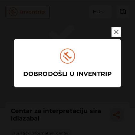
HR
DOBRODOŠLI U INVENTRIP
Centar za interpretaciju sira
Idiazabal
Turistički informativni centar