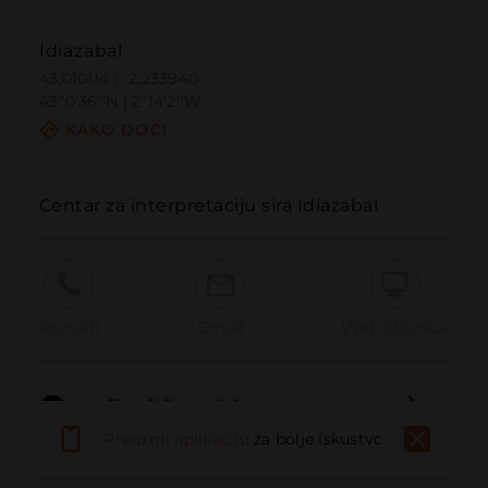
Idiazabal
43.010114 | -2.233940
43º0'36''N | 2º14'2''W
KAKO DOĆI
Centar za interpretaciju sira Idiazabal
Pozvati
Email
Web stranica
Prijaviti problem
Preuzmi aplikaciju
za bolje iskustvo